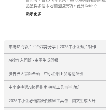
目開發。自2010年以來，Innopage憑著創新產
品獲得多個本地和國際獎項。此外Keith亦...
顯示更多
市場熱門影片平台趨勢分享｜2025中小企短片製作攻略
AI操作入門班 - 由零生成簡報
廣告界大宗師牽頭｜中小企網上營銷精英班
中小企挑選AI終極指南 揀啱工具事半功倍
2025中小企必備超低門檻AI工具包｜圖文生成大升級、ChatGPT最新玩法