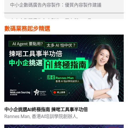
中小企數碼廣告內容製作：優質內容製作建議
中小企數碼廣告內容製作：平台與AI工具
數碼業務起步精選
中小企數碼廣告內容製作：低成本選項
中小企數碼廣告內容製作：發展與趨勢
40分鐘密集式教學 中小企AI應用全攻略(2024更新版)
中小企小紅書抖音營運天書｜避雷指南+小眾品牌突圍教學
AI操作進階班 - Microsoft Copilot
中小企挑選AI終極指南 揀啱工具事半功倍
AI操作進階班 - 文書處理及指令(Prompt)下集
Rannes Man,
香港AI培訓學院創辦人,