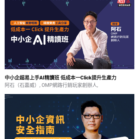
AI操作入門班 - 文書處理及指令(Prompt) 上集
東南亞低成本搵客攻略 六大潛力市場逐個捉
TikTok香港授權官方代理親授全球搵客攻略｜破局出海迎電商新時代
AI圖片生成教學 - Canva
AI圖片生成教學 - 大型語言模型（LLM）
中小企超易上手AI精讀班 低成本一Click提升生產力
阿石（石嘉威）,
OMP網路行銷玩家創辦人,
AI圖片生成教學 - Midjourney
AI圖片生成教學 - Leonardo Ai
2024社交媒體新趨勢｜演算法更新、AI懶人包、短片繼續大熱？