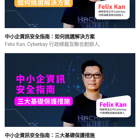
百萬流量帳號創辦人親授 中國網上營銷實戰班
OpenAI員工逼宮董事會｜ChatGPT隨時熄機！中小企點部署？
社交媒體玩法大洗牌 一堂掌握內容營銷新趨勢
中小企資訊安全指南：如何挑選解決方案
Felix Kan,
Cyberbay 行政總裁及聯合創辦人,
B2B大數據系列：實用追客秘技
B2B大數據系列：四大角度分析對手數據
B2B大數據系列：四大角度分析市場需求
B2B大數據系列：免費分析工具示範
B2B大數據系列：搜尋結果分析市場走向
中小企資訊安全指南：三大基礎保護措施
LinkedIn Director親自教學 中小企網上推廣全攻略