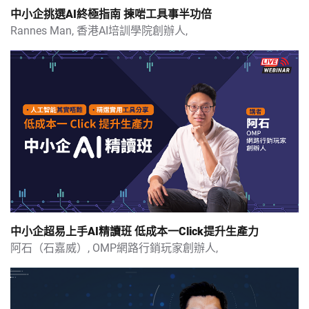
中小企挑選AI終極指南 揀啱工具事半功倍
國內營銷短視頻實用製作技巧
Rannes Man,
香港AI培訓學院創辦人,
那些你不知道的內地自媒體法規
抖音營運新手指南－教你如何增加流量（上）
抖音營運新手指南－教你如何增加流量（下）
如何做直播帶貨-台前幕後的準備
如何善用微信拓展內地市場
中小企超易上手AI精讀班 低成本一Click提升生產力
阿石（石嘉威）,
OMP網路行銷玩家創辦人,
探索微信小程序．認識騰訊雲
數位轉型：善用騰訊雲人工智能及大數據